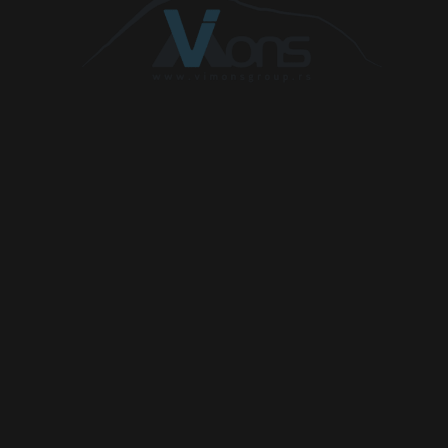
Fox 1.4 TDI
1422
51
70
155